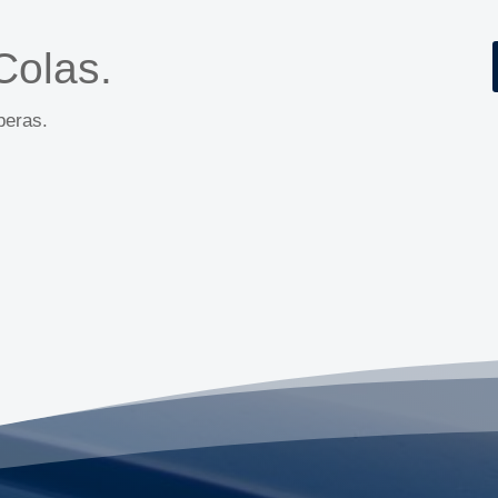
Colas.
peras.