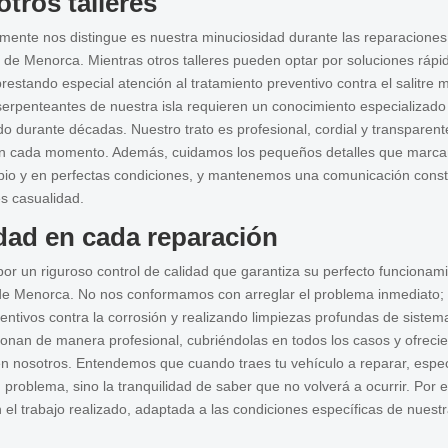
otros talleres
mente nos distingue es nuestra minuciosidad durante las reparaciones 
 de Menorca. Mientras otros talleres pueden optar por soluciones ráp
estando especial atención al tratamiento preventivo contra el salitre ma
s serpenteantes de nuestra isla requieren un conocimiento especializad
o durante décadas. Nuestro trato es profesional, cordial y transpare
n cada momento. Además, cuidamos los pequeños detalles que marcan 
pio y en perfectas condiciones, y mantenemos una comunicación const
es casualidad.
idad en cada reparación
or un riguroso control de calidad que garantiza su perfecto funcionami
de Menorca. No nos conformamos con arreglar el problema inmediato;
entivos contra la corrosión y realizando limpiezas profundas de sistema
onan de manera profesional, cubriéndolas en todos los casos y ofrecie
n nosotros. Entendemos que cuando traes tu vehículo a reparar, espe
 problema, sino la tranquilidad de saber que no volverá a ocurrir. Por 
el trabajo realizado, adaptada a las condiciones específicas de nuestra