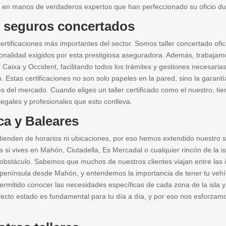
stá en manos de verdaderos expertos que han perfeccionado su oficio d
 y seguros concertados
ertificaciones más importantes del sector. Somos taller concertado ofi
ionalidad exigidos por esta prestigiosa aseguradora. Además, trabaja
Caixa y Occident, facilitando todos los trámites y gestiones necesari
. Estas certificaciones no son solo papeles en la pared, sino la garan
 del mercado. Cuando eliges un taller certificado como el nuestro, tien
legales y profesionales que esto conlleva.
a y Baleares
nden de horarios ni ubicaciones, por eso hemos extendido nuestro serv
a si vives en Mahón, Ciutadella, Es Mercadal o cualquier rincón de la 
n obstáculo. Sabemos que muchos de nuestros clientes viajan entre las 
a península desde Mahón, y entendemos la importancia de tener tu vehí
rmitido conocer las necesidades específicas de cada zona de la isla 
ecto estado es fundamental para tu día a día, y por eso nos esforzam